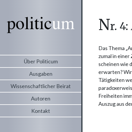
n
r. 4
Das Thema „Arb
zumal in einer
Über Politicum
scheinen wie d
erwarten? Wir
Ausgaben
Tätigkeiten we
Wissenschaftlicher Beirat
paradoxerweis
Freiheiten imm
Autoren
Auszug aus dem
Kontakt