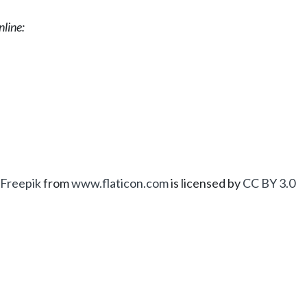
nline:
Freepik
from
www.flaticon.com
is licensed by
CC BY 3.0