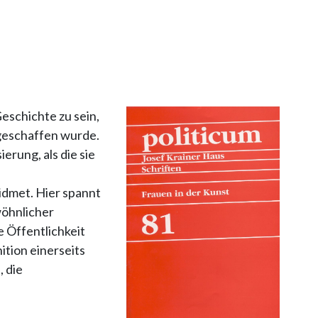
eschichte zu sein,
 geschaffen wurde.
erung, als die sie
idmet. Hier spannt
wöhnlicher
e Öffentlichkeit
tion einerseits
, die