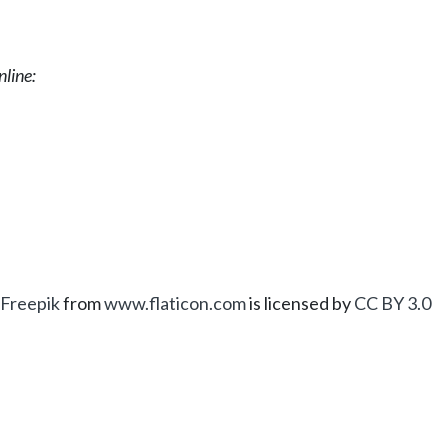
nline:
Freepik
from
www.flaticon.com
is licensed by
CC BY 3.0