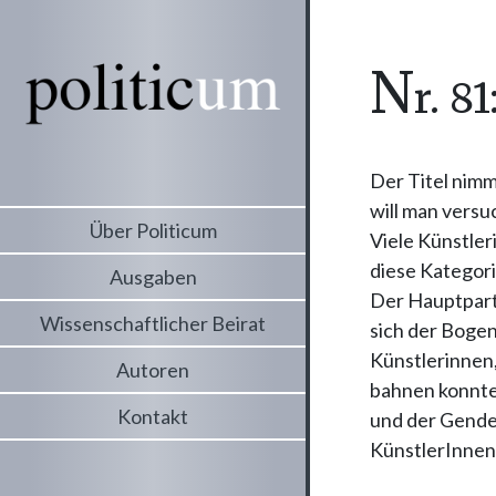
n
r. 8
Der Titel nimm
will man versu
Über Politicum
Viele Künstler
diese Kategor
Ausgaben
Der Hauptpart 
Wissenschaftlicher Beirat
sich der Bogen
Künstlerinnen,
Autoren
bahnen konnten
Kontakt
und der Gender
KünstlerInnen 