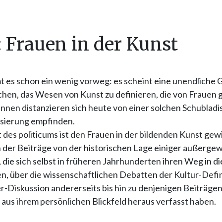
1: Frauen in der Kunst
t es schon ein wenig vorweg: es scheint eine unendliche G
chen, das Wesen von Kunst zu definieren, die von Frauen
innen distanzieren sich heute von einer solchen Schubladisi
isierung empfinden.
des politicums ist den Frauen in der bildenden Kunst gew
 der Beiträge von der historischen Lage einiger außerge
 die sich selbst in früheren Jahrhunderten ihren Weg in di
, über die wissenschaftlichen Debatten der Kultur-Defini
-Diskussion andererseits bis hin zu denjenigen Beiträgen
aus ihrem persönlichen Blickfeld heraus verfasst haben.