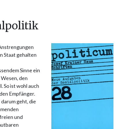
lpolitik
e Anstrengungen
n Staat gehalten
ssendem Sinne ein
s Wesen, den
. So ist wohl auch
r den Empfänger.
 darum geht, die
ehmenden
 freien und
umutbaren