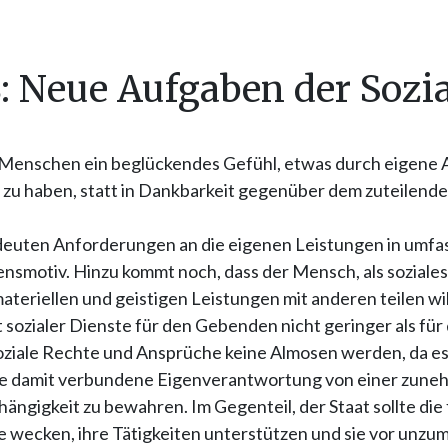
8: Neue Aufgaben der Sozia
en Menschen ein beglückendes Gefühl, etwas durch eigen
 zu haben, statt in Dankbarkeit gegenüber dem zuteilende
edeuten Anforderungen an die eigenen Leistungen in umfa
nsmotiv. Hinzu kommt noch, dass der Mensch, als soziale
ateriellen und geistigen Leistungen mit anderen teilen will
sozialer Dienste für den Gebenden nicht geringer als fü
oziale Rechte und Ansprüche keine Almosen werden, da es
die damit verbundene Eigenverantwortung von einer zun
hängigkeit zu bewahren. Im Gegenteil, der Staat sollte die
e wecken, ihre Tätigkeiten unterstützen und sie vor unz