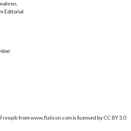
wahren.
 Editorial
nline:
Freepik
from
www.flaticon.com
is licensed by
CC BY 3.0