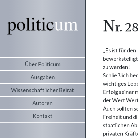
n
r. 2
„Es ist für d
bewerkstelligt
Über Politicum
zu werden!
Schließlich b
Ausgaben
wichtiges Lebe
Wissenschaftlicher Beirat
Erfolg seiner m
der Wert Wert 
Autoren
Auch sollten s
Kontakt
Freiheit und 
staatlichen Ab
privaten Kräft