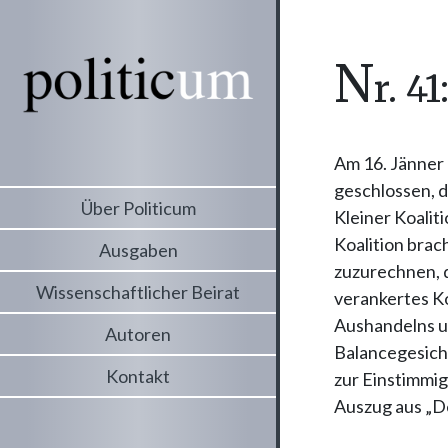
n
r. 4
Am 16. Jänner
geschlossen, 
Über Politicum
Kleiner Koali
Koalition brac
Ausgaben
zuzurechnen, di
Wissenschaftlicher Beirat
verankertes K
Aushandelns u
Autoren
Balancegesich
Kontakt
zur Einstimmig
Auszug aus „D