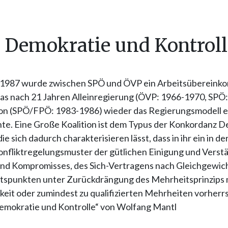
1: Demokratie und Kontrol
 1987 wurde zwischen SPÖ und ÖVP ein Arbeitsüberein
das nach 21 Jahren Alleinregierung (ÖVP: 1966-1970, SPÖ
tion (SPÖ/FPÖ: 1983-1986) wieder das Regierungsmodell 
hte. Eine Große Koalition ist dem Typus der Konkordanz 
e sich dadurch charakterisieren lässt, dass in ihr ein in de
onfliktregelungsmuster der gütlichen Einigung und Verst
nd Kompromisses, des Sich-Vertragens nach Gleichgewic
tspunkten unter Zurückdrängung des Mehrheitsprinzips 
keit oder zumindest zu qualifizierten Mehrheiten vorherr
emokratie und Kontrolle“ von Wolfang Mantl