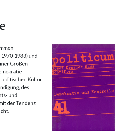
le
kommen
: 1970-1983) und
einer Großen
Demokratie
r politischen Kultur
ändigung, des
hts- und
mit der Tendenz
scht.