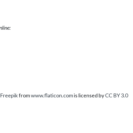
nline:
Freepik
from
www.flaticon.com
is licensed by
CC BY 3.0